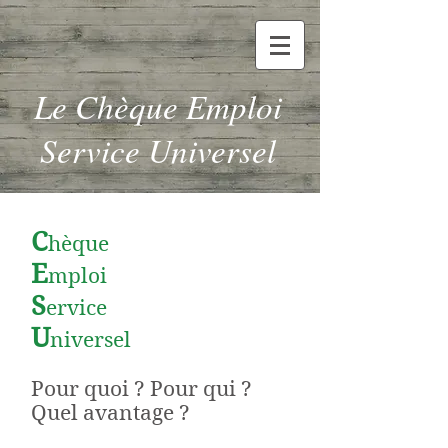
Le Chèque Emploi
Service Universel
C
hèque
E
mploi
S
ervice
U
niversel
Pour quoi ? Pour qui ?
Quel avantage ?