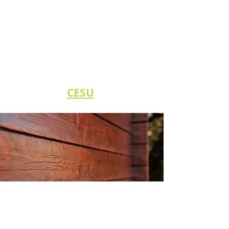
En savoir plus
Pour plus d'infos
ou vous inscrire,
connectez- vous :
CESU